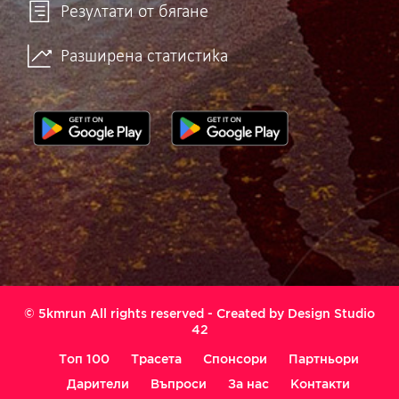
Резултати от бягане
Разширена статистика
© 5kmrun All rights reserved - Created by
Design Studio
42
Топ 100
Трасета
Спонсори
Партньори
Дарители
Въпроси
За нас
Контакти