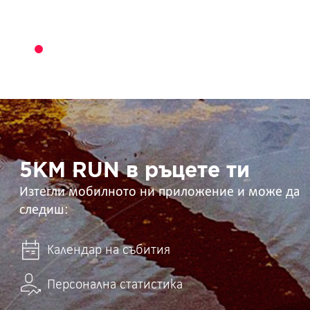
5KM
RUN
в
ръцете
ти
5KM RUN в ръцете ти
Изтегли мобилното ни приложение и може да
следиш:
Календар на събития
Персонална статистика