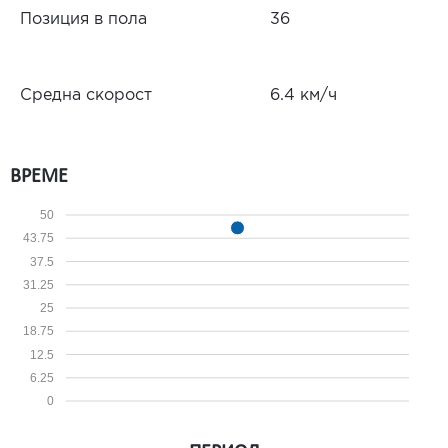
Позиция в пола
36
Средна скорост
6.4 км/ч
ВРЕМЕ
50
43.75
37.5
31.25
25
18.75
12.5
6.25
0