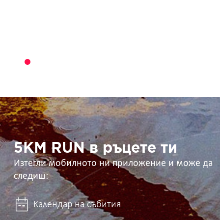
5KM
RUN
в
ръцете
ти
5KM RUN в ръцете ти
Изтегли мобилното ни приложение и може да
следиш:
Календар на събития