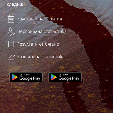
следиш:
Календар на събития
Персонална статистика
Резултати от бягане
Разширена статистика