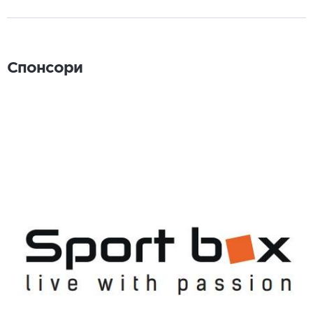
Спонсори
Спонсори