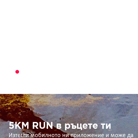
5KM
RUN
в
ръцете
ти
5KM RUN в ръцете ти
Изтегли мобилното ни приложение и може да