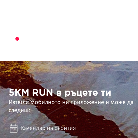
5KM
RUN
в
ръцете
ти
5KM RUN в ръцете ти
Изтегли мобилното ни приложение и може да
следиш:
Календар на събития