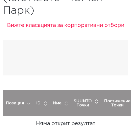
Парк)
Вижте класацията за корпоративни отбори
SUUNTO
Постижение
Позиция
ID
Име
Точки
Точки
Няма открит резултат