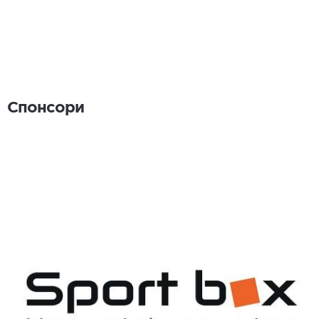
Спонсори
Спонсори