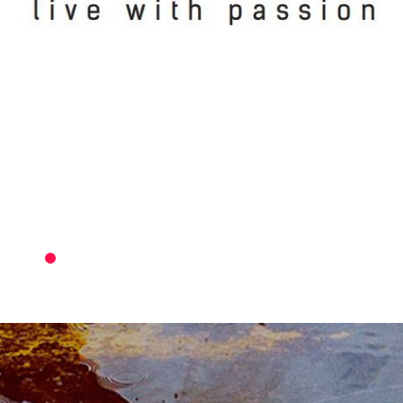
5KM
RUN
в
ръцете