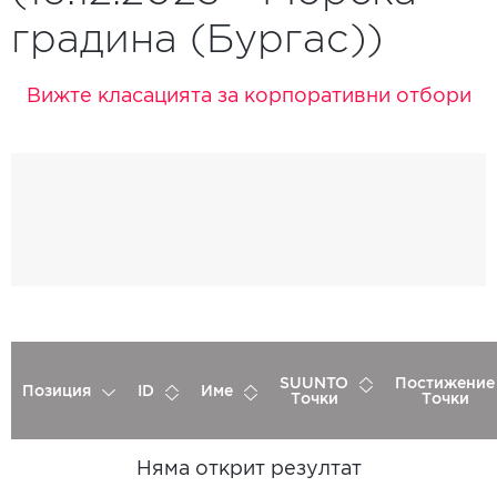
градина (Бургас))
Вижте класацията за корпоративни отбори
SUUNTO
Постижение
Позиция
ID
Име
Точки
Точки
Няма открит резултат