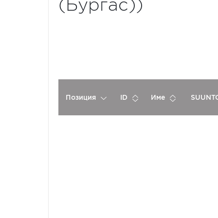
(Бургас))
Позиция
ID
Име
SUUNTO