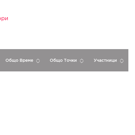
ори
Общо Време
Общо Точки
Участници