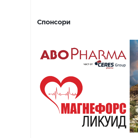
Спонсори
Спонсори