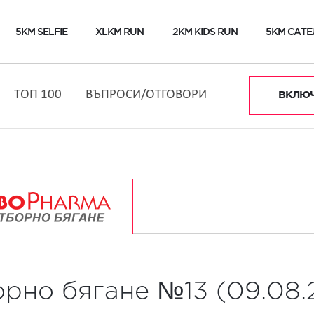
5KM SELFIE
XLKM RUN
2KM KIDS RUN
5KM САТЕ
ТОП 100
ВЪПРОСИ/ОТГОВОРИ
ВКЛЮЧ
орно бягане №13 (09.08.