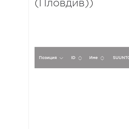
(Пловдив))
Позиция
ID
Име
SUUNTO