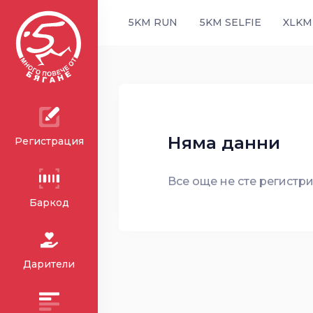
5KM RUN
5KM SELFIE
XLKM
Няма данни
Регистрация
Все още не сте регистри
Баркод
Дарители