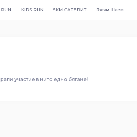
 RUN
KIDS RUN
5KM САТЕЛИТ
Голям Шлем
рали участие в нито едно бягане!