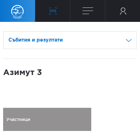
Събития и резултати
Азимут 3
Участници
Регистриран