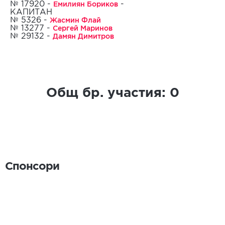
Емилиян Бориков
№ 17920 -
-
КАПИТАН
Жасмин Флай
№ 5326 -
26.10.2024
Сергей Маринов
№ 13277 -
Дамян Димитров
№ 29132 -
Общ бр. участия:
0
Спонсори
Спонсори