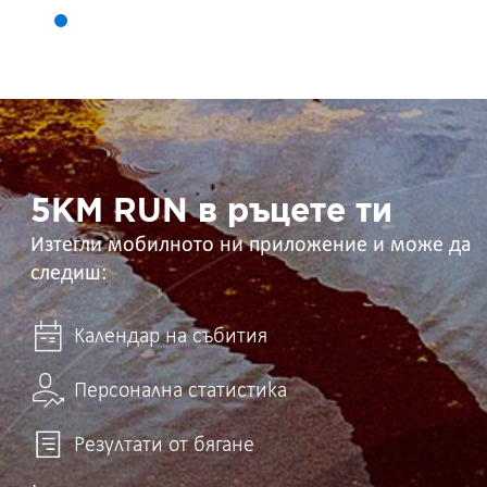
5KM
RUN
в
ръцете
ти
5KM RUN в ръцете ти
Изтегли мобилното ни приложение и може да
следиш:
Календар на събития
Персонална статистика
Резултати от бягане