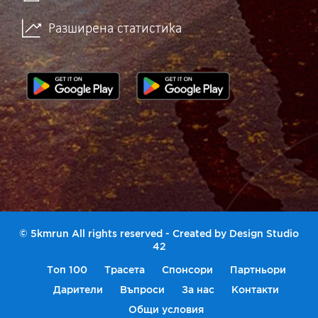
Разширена статистика
© 5kmrun All rights reserved - Created by
Design Studio
42
Топ 100
Трасета
Спонсори
Партньори
Дарители
Въпроси
За нас
Контакти
Общи условия