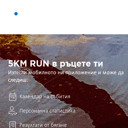
5KM
RUN
в
ръцете
ти
5KM RUN в ръцете ти
Изтегли мобилното ни приложение и може да
следиш:
Календар на събития
Персонална статистика
Резултати от бягане