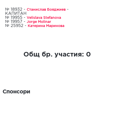
Станислав Бояджиев
№ 18932 -
-
КАПИТАН
Velislava Stefanova
№ 19955 -
29.08.2023
Jorge Molinar
№ 19957 -
Катерина Маринова
№ 25952 -
Общ бр. участия:
0
Спонсори
Спонсори