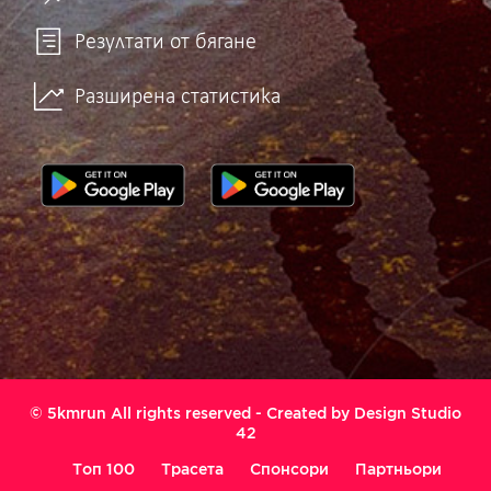
Резултати от бягане
Разширена статистика
© 5kmrun All rights reserved - Created by
Design Studio
42
Топ 100
Трасета
Спонсори
Партньори