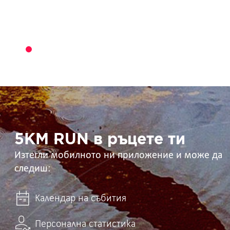
5KM
RUN
в
ръцете
ти
5KM RUN в ръцете ти
Изтегли мобилното ни приложение и може да
следиш:
Календар на събития
Персонална статистика