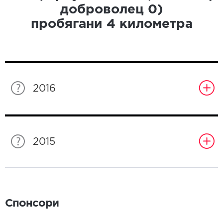
доброволец
0
)
пробягани
4
километра
2016
2015
Спонсори
Спонсори