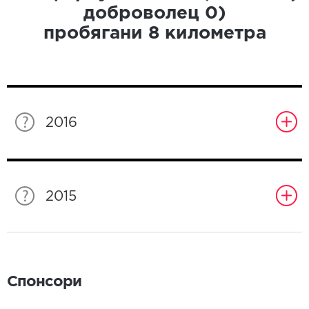
доброволец
0
)
пробягани
8
километра
2016
2015
Спонсори
Спонсори