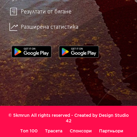
Резултати от бягане
Разширена статистика
© 5kmrun All rights reserved - Created by
Design Studio
42
Топ 100
Трасета
Спонсори
Партньори