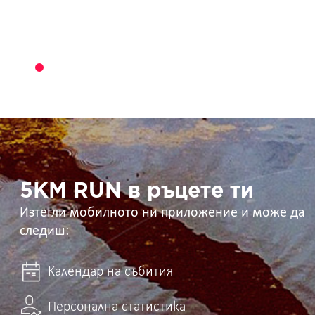
5KM
RUN
в
ръцете
ти
5KM RUN в ръцете ти
Изтегли мобилното ни приложение и може да
следиш:
Календар на събития
Персонална статистика