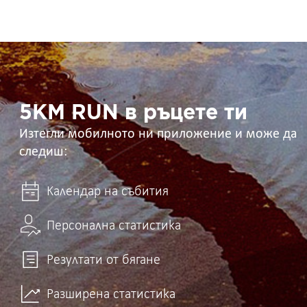
5KM
RUN
в
ръцете
ти
5KM RUN в ръцете ти
Изтегли мобилното ни приложение и може да
следиш:
Календар на събития
Персонална статистика
Резултати от бягане
Разширена статистика