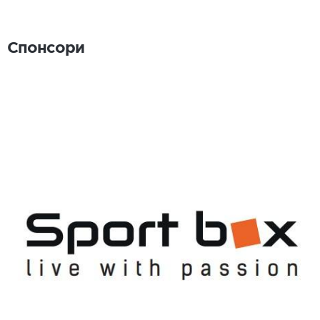
Спонсори
Спонсори