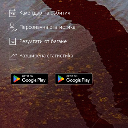
Календар на събития
Персонална статистика
Резултати от бягане
Разширена статистика