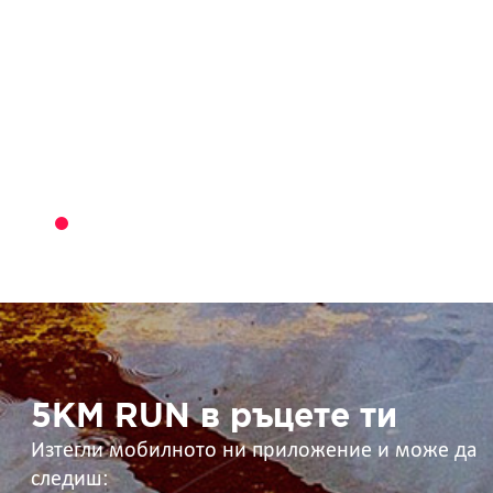
5KM
RUN
в
ръцете
ти
5KM RUN в ръцете ти
Изтегли мобилното ни приложение и може да
следиш: