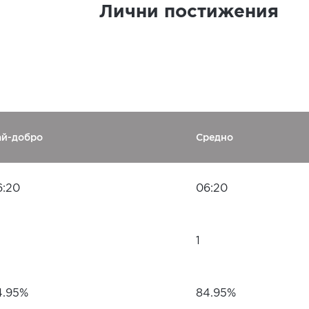
Лични постижения
ай-добро
Средно
6:20
06:20
1
4.95%
84.95%