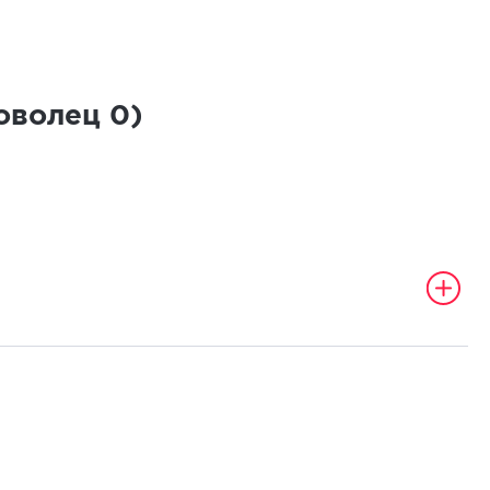
роволец
0
)