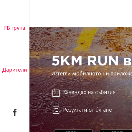
FB група
5KM
RUN
в
ръцете
ти
5KM RUN в
Дарители
Изтегли мобилното ни прилож
Календар на събития
Резултати от бягане