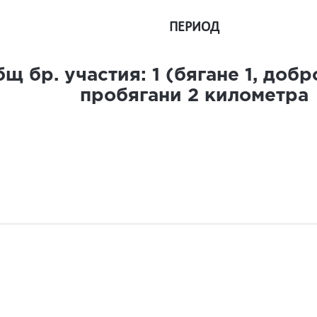
ПЕРИОД
щ бр. участия:
1
(бягане
1
, доб
пробягани
2
километра