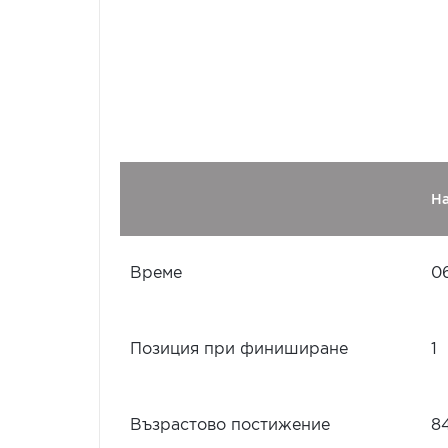
Н
Време
0
Позиция при финиширане
1
Възрастово постижение
8