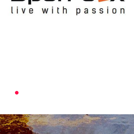
5KM
RUN
в