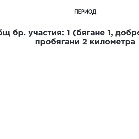
ПЕРИОД
щ бр. участия:
1
(бягане
1
, доб
пробягани
2
километра