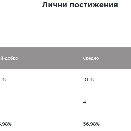
Лични постижения
ай-добро
Средно
:15
10:15
4
6.98%
56.98%