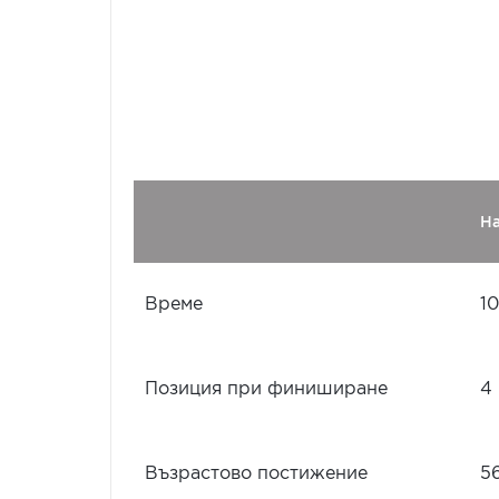
Н
Време
10
Позиция при финиширане
4
Възрастово постижение
5