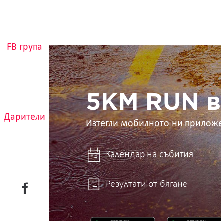
FB група
5KM
RUN
в
ръцете
ти
5KM RUN в
Дарители
Изтегли мобилното ни прилож
Календар на събития
Резултати от бягане