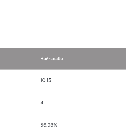
Най-слабо
10:15
4
56.98%