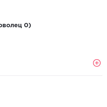
роволец
0
)