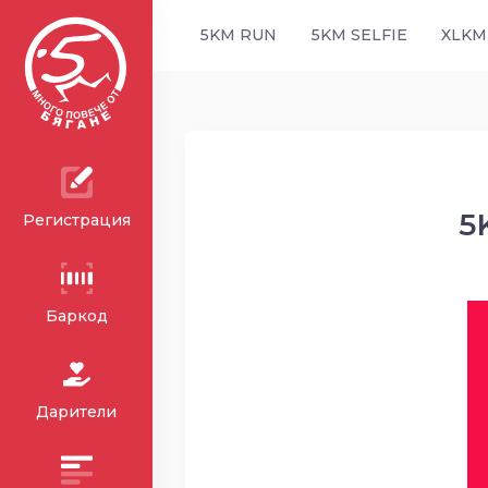
5KM RUN
5KM SELFIE
XLKM
5
Регистрация
Баркод
Дарители