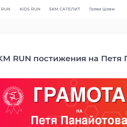
 RUN
KIDS RUN
5KM САТЕЛИТ
Голям Шлем
KM RUN постижения на Петя 