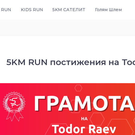
 RUN
KIDS RUN
5KM САТЕЛИТ
Голям Шлем
5KM RUN постижения на Tod