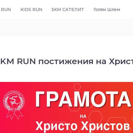
 RUN
KIDS RUN
5KM САТЕЛИТ
Голям Шлем
5KM RUN постижения на Хрис