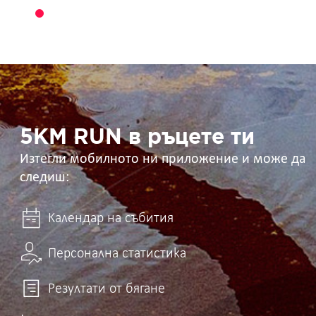
5KM
RUN
в
ръцете
ти
5KM RUN в ръцете ти
Изтегли мобилното ни приложение и може да
следиш:
Календар на събития
Персонална статистика
Резултати от бягане