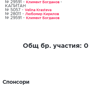
Климент Богданов
№ 29591 -
-
КАПИТАН
Velina Krasteva
№ 5057 -
16.02.2026
Любомир Кирилов
№ 28011 -
Климент Богданов
№ 29591 -
Общ бр. участия:
0
Спонсори
Спонсори