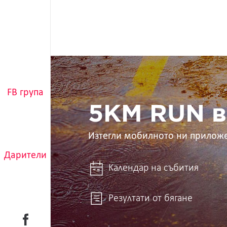
5KM
RUN
в
FB група
ръцете
ти
5KM RUN в
Изтегли мобилното ни прилож
Дарители
Календар на събития
Резултати от бягане