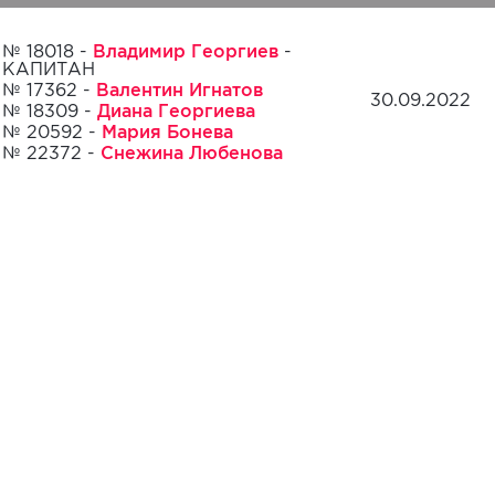
Владимир Георгиев
№ 18018 -
-
КАПИТАН
Валентин Игнатов
№ 17362 -
30.09.2022
Диана Георгиева
№ 18309 -
Мария Бонева
№ 20592 -
Снежина Любенова
№ 22372 -