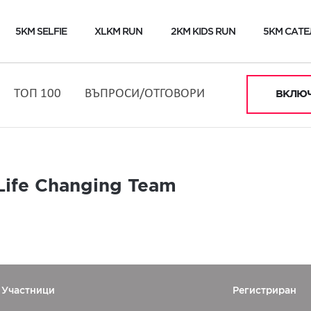
5KM SELFIE
XLKM RUN
2KM KIDS RUN
5KM САТЕ
ТОП 100
ВЪПРОСИ/ОТГОВОРИ
ВКЛЮЧ
Life Changing Team
Участници
Регистриран