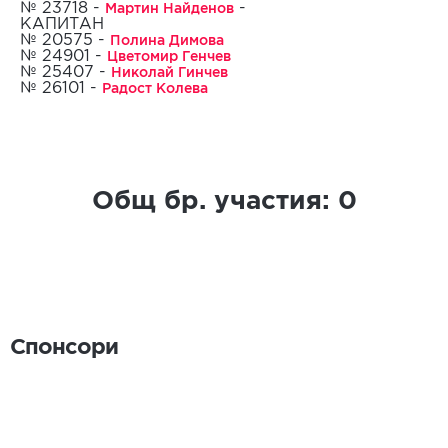
Мартин Найденов
№ 23718 -
-
КАПИТАН
Полина Димова
№ 20575 -
24.09.2022
Цветомир Генчев
№ 24901 -
Николай Гинчев
№ 25407 -
Радост Колева
№ 26101 -
Общ бр. участия:
0
Спонсори
Спонсори