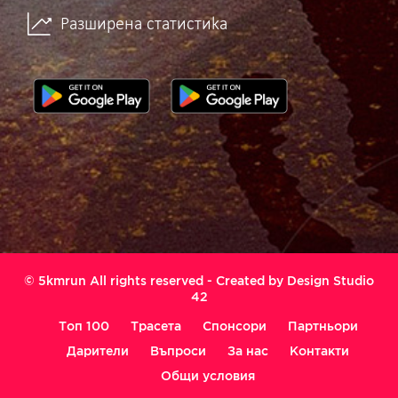
Разширена статистика
© 5kmrun All rights reserved - Created by
Design Studio
42
Топ 100
Трасета
Спонсори
Партньори
Дарители
Въпроси
За нас
Контакти
Общи условия