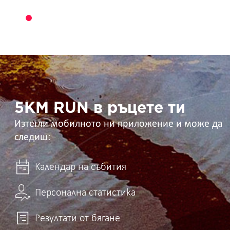
5KM
RUN
в
ръцете
ти
5KM RUN в ръцете ти
Изтегли мобилното ни приложение и може да
следиш:
Календар на събития
Персонална статистика
Резултати от бягане