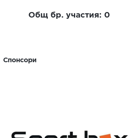
Общ бр. участия:
0
Спонсори
Спонсори