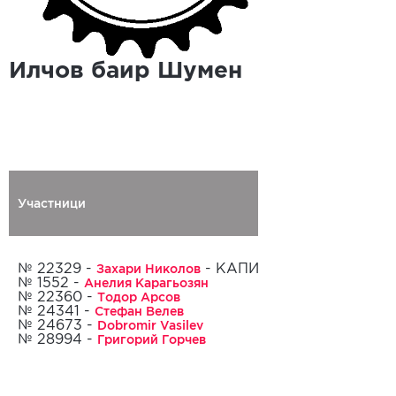
Илчов баир Шумен
Участници
Регистриран
Захари Николов
№ 22329 -
- КАПИТАН
Анелия Карагьозян
№ 1552 -
Тодор Арсов
№ 22360 -
20.04.2021
Стефан Велев
№ 24341 -
Dobromir Vasilev
№ 24673 -
Григорий Горчев
№ 28994 -