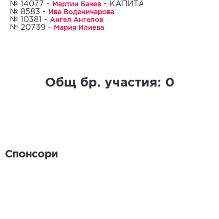
Мартин Бачев
№ 14077 -
- КАПИТАН
Ива Воденичарова
№ 8583 -
29.09.2020
Ангел Ангелов
№ 10381 -
Мария Илиева
№ 20739 -
Общ бр. участия:
0
Спонсори
Спонсори