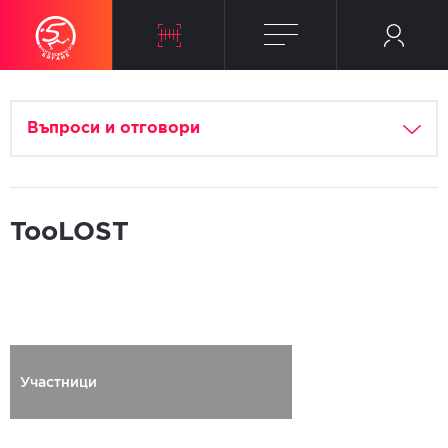
Въпроси и отговори
TooLOST
Участници
Регистриран