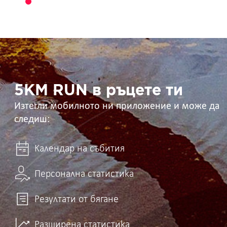
5KM
RUN
в
ръцете
ти
5KM RUN в ръцете ти
Изтегли мобилното ни приложение и може да
следиш:
Календар на събития
Персонална статистика
Резултати от бягане
Разширена статистика