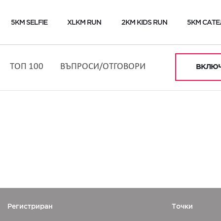
5KM SELFIE
XLKM RUN
2KM KIDS RUN
5KM САТЕ
ТОП 100
ВЪПРОСИ/ОТГОВОРИ
ВКЛЮЧ
Регистриран
Точки