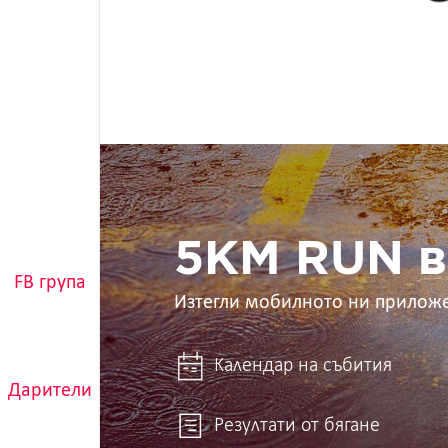
5KM
RUN
в
ръцете
ти
5KM RUN в
FB група
Изтегли мобилното ни прилож
Календар на събития
Дарители
Резултати от бягане