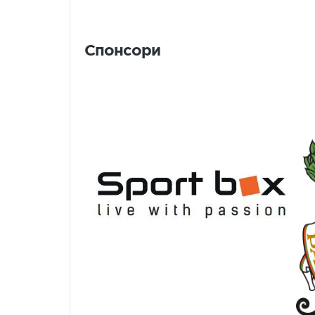
Спонсори
Спонсори