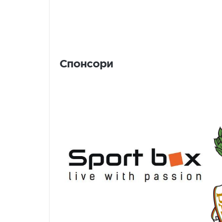
Спонсори
Спонсори