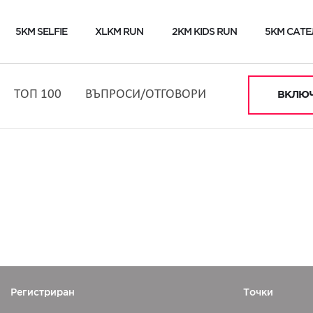
5KM SELFIE
XLKM RUN
2KM KIDS RUN
5KM САТЕ
ТОП 100
ВЪПРОСИ/ОТГОВОРИ
ВКЛЮЧ
Регистриран
Точки