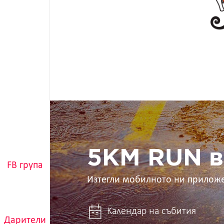
5KM
RUN
в
ръцете
ти
5KM RUN в
FB група
Изтегли мобилното ни прилож
Календар на събития
Дарители