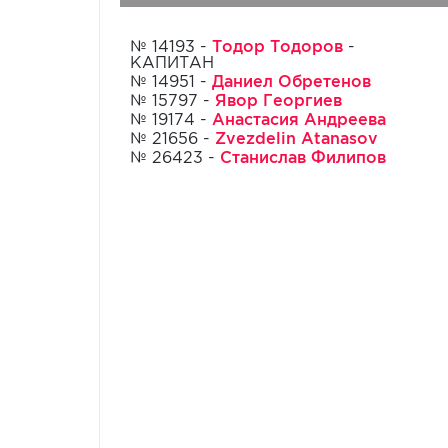
Тодор Тодоров
№ 14193 -
-
КАПИТАН
Даниел Обретенов
№ 14951 -
Явор Георгиев
№ 15797 -
Анастасия Андреева
№ 19174 -
Zvezdelin Atanasov
№ 21656 -
Станислав Филипов
№ 26423 -