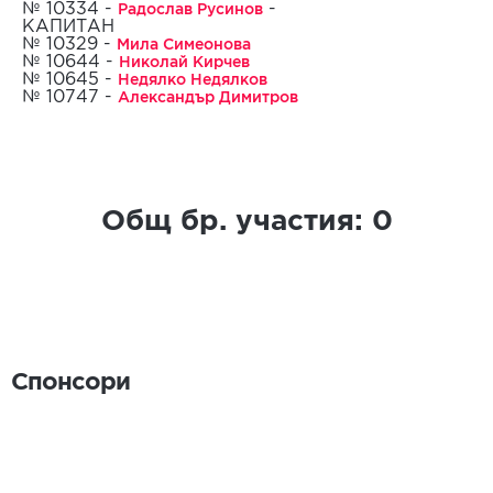
Радослав Русинов
№ 10334 -
-
КАПИТАН
Мила Симеонова
№ 10329 -
04.06.2016
Николай Кирчев
№ 10644 -
Недялко Недялков
№ 10645 -
Александър Димитров
№ 10747 -
Общ бр. участия:
0
Спонсори
Спонсори