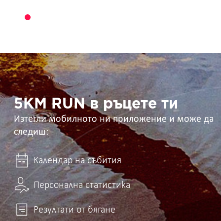
5KM
RUN
в
ръцете
ти
5KM RUN в ръцете ти
Изтегли мобилното ни приложение и може да
следиш:
Календар на събития
Персонална статистика
Резултати от бягане