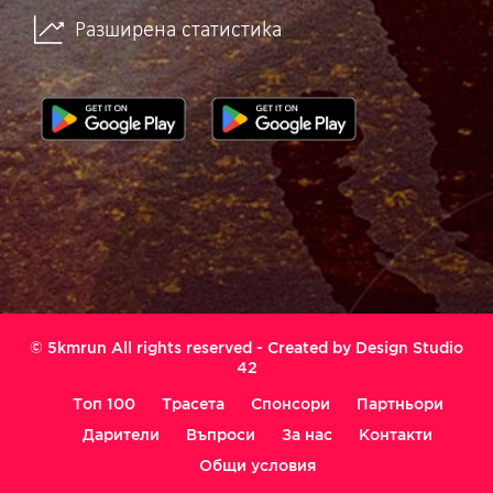
Разширена статистика
© 5kmrun All rights reserved - Created by
Design Studio
42
Топ 100
Трасета
Спонсори
Партньори
Дарители
Въпроси
За нас
Контакти
Общи условия