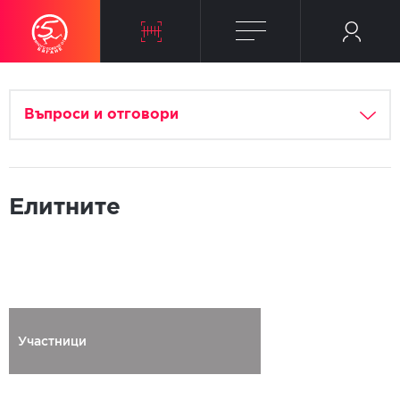
Въпроси и отговори
Елитните
Участници
Регистриран