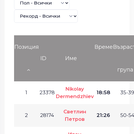
Позиция
Време
Възрас
ID
Име
група
Nikolay
1
23378
18:58
35-39
Dermendzhiev
Светлин
2
28174
21:26
50-54
Петров