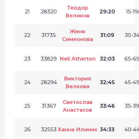
Теодор
21
28320
29:20
15-19
Великов
Женя
22
31735
31:09
30-34
Симеонова
23
33829
Neil Atherton
32:03
65-69
Виктория
24
28294
32:45
45-49
Велкова
Светослав
25
31367
33:46
35-39
Анастасов
26
32553
Ханна Илиних
34:33
40-44