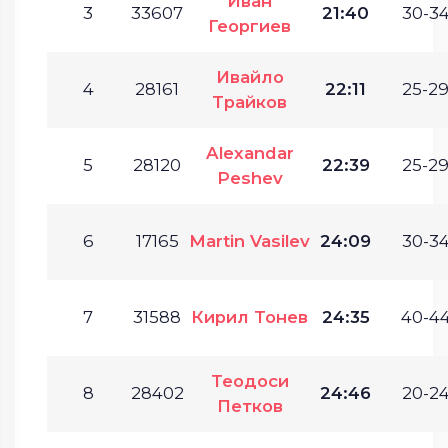
Иван
3
33607
21:40
30-34
Георгиев
Ивайло
4
28161
22:11
25-29
Трайков
Alexandar
5
28120
22:39
25-29
Peshev
6
17165
Martin Vasilev
24:09
30-34
7
31588
Кирил Тонев
24:35
40-44
Теодоси
8
28402
24:46
20-24
Петков