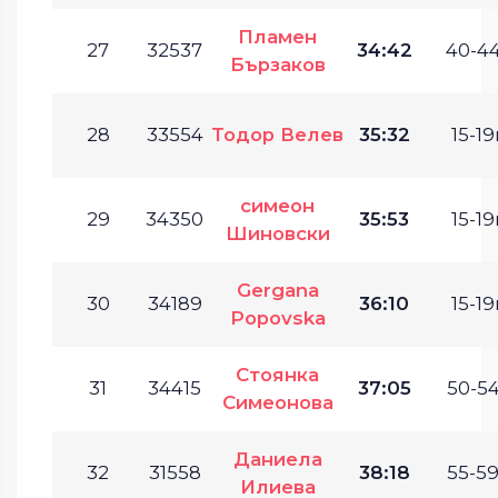
Пламен
27
32537
34:42
40-44
Бързаков
28
33554
Тодор Велев
35:32
15-19
симеон
29
34350
35:53
15-19
Шиновски
Gergana
30
34189
36:10
15-19
Popovska
Стоянка
31
34415
37:05
50-54
Симеонова
Даниела
32
31558
38:18
55-59
Илиева