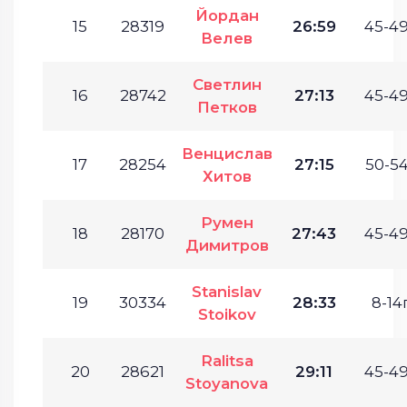
Йордан
15
28319
26:59
45-49
Велев
Светлин
16
28742
27:13
45-49
Петков
Венцислав
17
28254
27:15
50-54
Хитов
Румен
18
28170
27:43
45-49
Димитров
Stanislav
19
30334
28:33
8-14г
Stoikov
Ralitsa
20
28621
29:11
45-49
Stoyanova