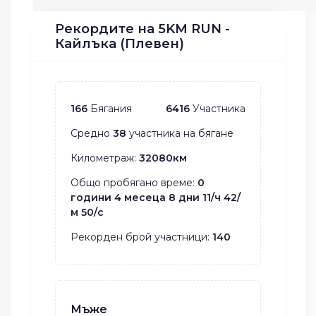
Рекордите на 5KM RUN -
Кайлъка (Плевен)
166
Бягания
6416
Участника
Средно
38
участника на бягане
Километраж:
32080км
Общо пробягано време:
0
години 4 месеца 8 дни 11/ч 42/
м 50/с
Рекорден брой участници:
140
Мъже