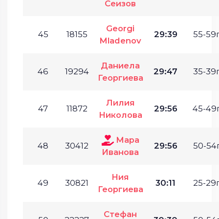
Сеизов
Georgi
45
18155
29:39
55-59г
Mladenov
Даниела
46
19294
29:47
35-39г
Георгиева
Лилия
47
11872
29:56
45-49г
Николова
Мара
48
30412
29:56
50-54г
Иванова
Ния
49
30821
30:11
25-29г
Георгиева
Стефан