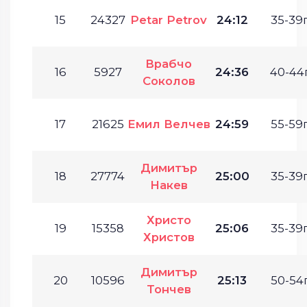
15
24327
Petar Petrov
24:12
35-39г
Врабчо
16
5927
24:36
40-44г
Соколов
17
21625
Емил Велчев
24:59
55-59г
Димитър
18
27774
25:00
35-39г
Накев
Христо
19
15358
25:06
35-39г
Христов
Димитър
20
10596
25:13
50-54г
Тончев