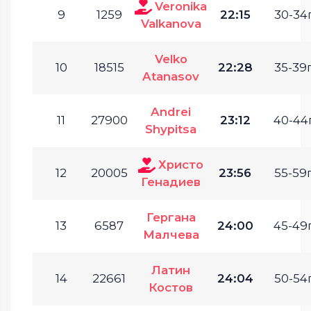
Veronika
9
1259
22:15
30-34г
Valkanova
Velko
10
18515
22:28
35-39г
Atanasov
Andrei
11
27900
23:12
40-44г
Shypitsa
Христо
12
20005
23:56
55-59г
Генадиев
Гергана
13
6587
24:00
45-49г
Малчева
Латин
14
22661
24:04
50-54г
Костов