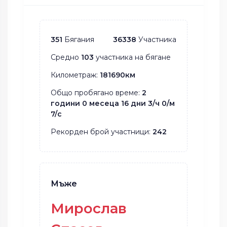
351
Бягания
36338
Участника
Средно
103
участника на бягане
Километраж:
181690км
Общо пробягано време:
2
години 0 месеца 16 дни 3/ч 0/м
7/с
Рекорден брой участници:
242
Мъже
Мирослав