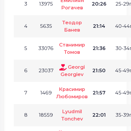
Емилиян
3
13975
20:26
25-29г
Рогачев
Теодор
4
5635
21:14
40-44г
Банев
Станимир
5
33076
21:36
30-34г
Томов
Georgi
6
23037
21:50
45-49г
Georgiev
Красимир
7
1469
21:57
45-49г
Любомиров
Lyudmil
8
18559
22:01
35-39г
Tonchev