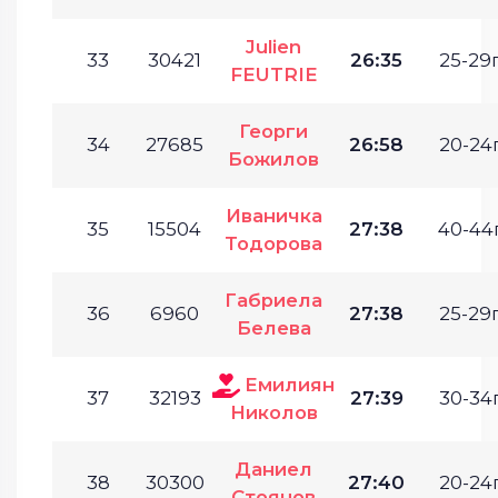
Julien
33
30421
26:35
25-29г
FEUTRIE
Георги
34
27685
26:58
20-24г
Божилов
Иваничка
35
15504
27:38
40-44г
Тодорова
Габриела
36
6960
27:38
25-29г
Белева
Емилиян
37
32193
27:39
30-34г
Николов
Даниел
38
30300
27:40
20-24г
Стоянов