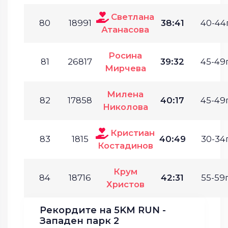
Светлана
80
18991
38:41
40-44г
Атанасова
Росина
81
26817
39:32
45-49г
Мирчева
Милена
82
17858
40:17
45-49г
Николова
Кристиан
83
1815
40:49
30-34г
Костадинов
Крум
84
18716
42:31
55-59г
Христов
Рекордите на 5KM RUN -
Западен парк 2