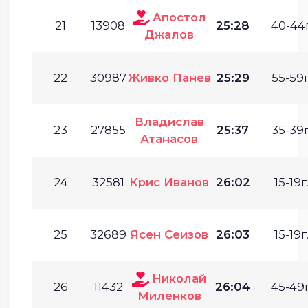
Апостол
21
13908
25:28
40-44г
Джалов
22
30987
Живко Панев
25:29
55-59г
Владислав
23
27855
25:37
35-39г
Атанасов
24
32581
Крис Иванов
26:02
15-19г
25
32689
Ясен Сеизов
26:03
15-19г
Николай
26
11432
26:04
45-49г
Миленков