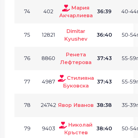
Мария
74
402
36:39
40-44г
Акчарлиева
Dimitar
75
12821
36:40
50-54г
Kyushev
Ренета
76
8860
37:43
55-59г
Лефтерова
Стилияна
77
4987
37:43
55-59г
Буковска
78
24742
Явор Иванов
38:38
35-39г
Николай
79
9403
38:40
50-54г
Кръстев