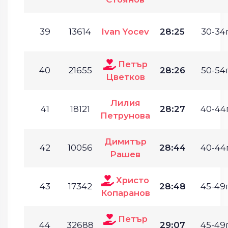
39
13614
Ivan Yocev
28:25
30-34г
Петър
40
21655
28:26
50-54г
Цветков
Лилия
41
18121
28:27
40-44г
Петрунова
Димитър
42
10056
28:44
40-44г
Рашев
Христо
43
17342
28:48
45-49г
Копаранов
Петър
44
32688
29:07
45-49г