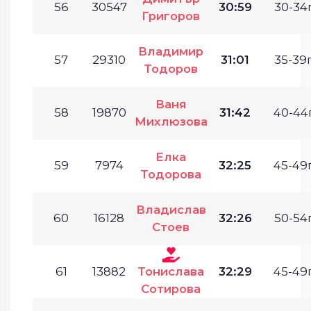
56
30547
30:59
30-34г
Григоров
Владимир
57
29310
31:01
35-39г
Тодоров
Ваня
58
19870
31:42
40-44г
Михлюзова
Елка
59
7974
32:25
45-49г
Тодорова
Владислав
60
16128
32:26
50-54г
Стоев
61
13882
Тонислава
32:29
45-49г
Сотирова