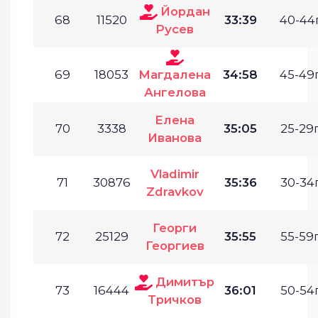
Йордан
68
11520
33:39
40-44г
Русев
69
18053
Магдалена
34:58
45-49г
Ангелова
Елена
70
3338
35:05
25-29г
Иванова
Vladimir
71
30876
35:36
30-34г
Zdravkov
Георги
72
25129
35:55
55-59г
Георгиев
Димитър
73
16444
36:01
50-54г
Тричков