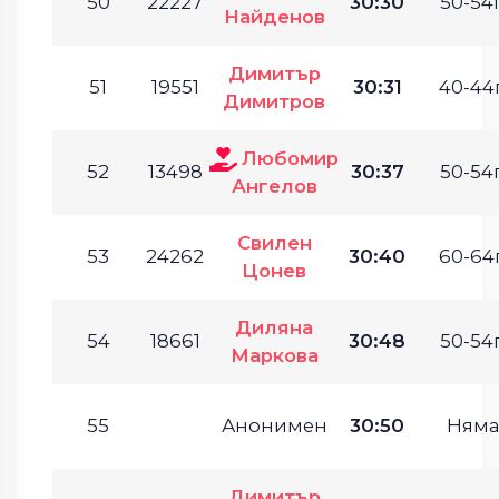
50
22227
30:30
50-54г
Найденов
Димитър
51
19551
30:31
40-44г
Димитров
Любомир
52
13498
30:37
50-54г
Ангелов
Свилен
53
24262
30:40
60-64г
Цонев
Диляна
54
18661
30:48
50-54г
Маркова
55
Анонимен
30:50
Няма
Димитър