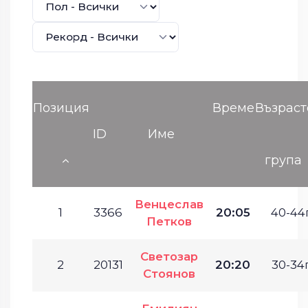
Позиция
Време
Възраст
ID
Име
група
Венцеслав
1
3366
20:05
40-44г
Петков
Светозар
2
20131
20:20
30-34г
Стоянов