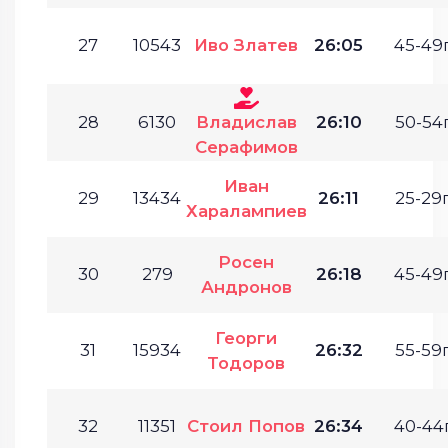
27
10543
Иво Златев
26:05
45-49г
28
6130
Владислав
26:10
50-54г
Серафимов
Иван
29
13434
26:11
25-29г
Харалампиев
Росен
30
279
26:18
45-49г
Андронов
Георги
31
15934
26:32
55-59г
Тодоров
32
11351
Стоил Попов
26:34
40-44г