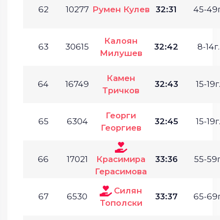
62
10277
Румен Кулев
32:31
45-49г
Калоян
63
30615
32:42
8-14г.
Милушев
Камен
64
16749
32:43
15-19г
Тричков
Георги
65
6304
32:45
15-19г
Георгиев
66
17021
Красимира
33:36
55-59г
Герасимова
Силян
67
6530
33:37
65-69г
Тополски