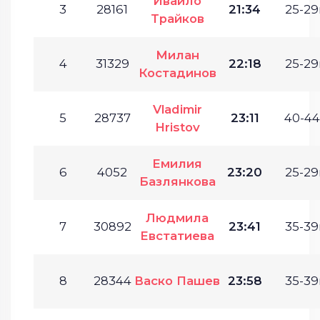
Ивайло
3
28161
21:34
25-29
Трайков
Милан
4
31329
22:18
25-29
Костадинов
Vladimir
5
28737
23:11
40-44
Hristov
Емилия
6
4052
23:20
25-29
Базлянкова
Людмила
7
30892
23:41
35-39
Евстатиева
8
28344
Васко Пашев
23:58
35-39