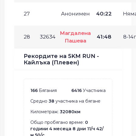
27
Анонимен
40:22
Ням
Магдалена
28
32634
41:48
8-14г
Пашева
Рекордите на 5KM RUN -
Кайлъка (Плевен)
166
Бягания
6416
Участника
Средно
38
участника на бягане
Километраж:
32080км
Общо пробягано време:
0
години 4 месеца 8 дни 11/ч 42/
м 50/с