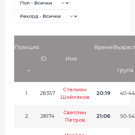
Позиция
Време
Възрас
ID
Име
група
Стелиян
1
28357
20:19
40-44
Шойлеков
Светлин
2
28174
21:06
50-54
Петров