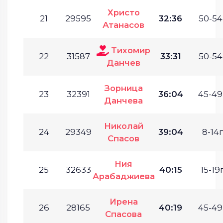
Христо
21
29595
32:36
50-54
Атанасов
Тихомир
22
31587
33:31
50-54
Данчев
Зорница
23
32391
36:04
45-49
Данчева
Николай
24
29349
39:04
8-14г
Спасов
Ния
25
32633
40:15
15-19г
Арабаджиева
Ирена
26
28165
40:19
45-49
Спасова