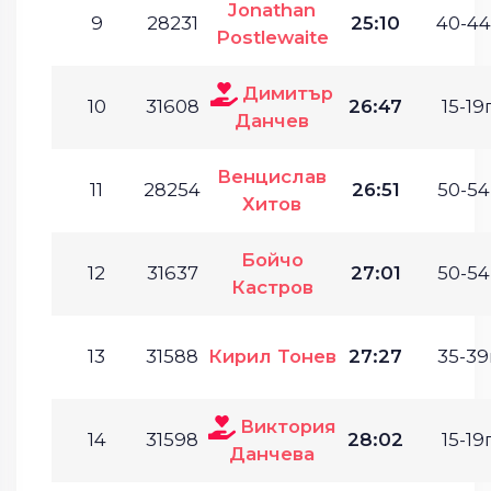
Jonathan
9
28231
25:10
40-44
Postlewaite
Димитър
10
31608
26:47
15-19г
Данчев
Венцислав
11
28254
26:51
50-54
Хитов
Бойчо
12
31637
27:01
50-54
Кастров
13
31588
Кирил Тонев
27:27
35-39
Виктория
14
31598
28:02
15-19г
Данчева