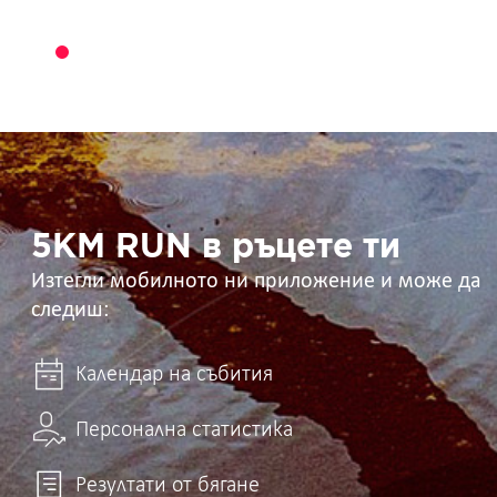
5KM
RUN
в
ръцете
ти
5KM RUN в ръцете ти
Изтегли мобилното ни приложение и може да
следиш:
Календар на събития
Персонална статистика
Резултати от бягане