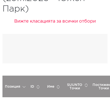
Парк)
Вижте класацията за всички отбори
SUUNTO
Постиже
Позиция
ID
Име
Точки
Точки