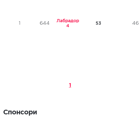
Лабрадор
1
644
46
53
4
1
Спонсори
Спонсори