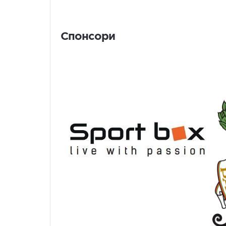
Спонсори
Спонсори