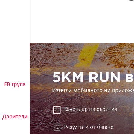
5KM
RUN
в
ръцете
ти
5KM RUN в
FB група
Изтегли мобилното ни прилож
Календар на събития
Дарители
Резултати от бягане