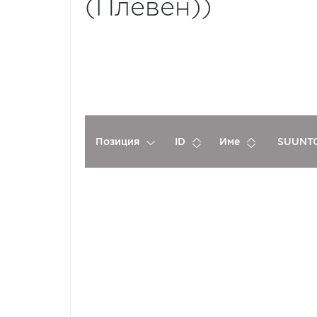
(Плевен))
Позиция
ID
Име
SUUNTO