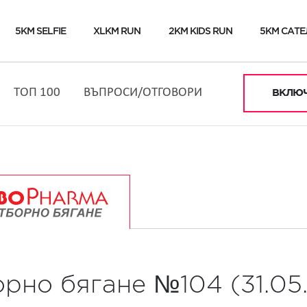
5KM SELFIE
XLKM RUN
2KM KIDS RUN
5KM САТЕ
ТОП 100
ВЪПРОСИ/ОТГОВОРИ
ВКЛЮЧ
орно бягане №104 (31.05