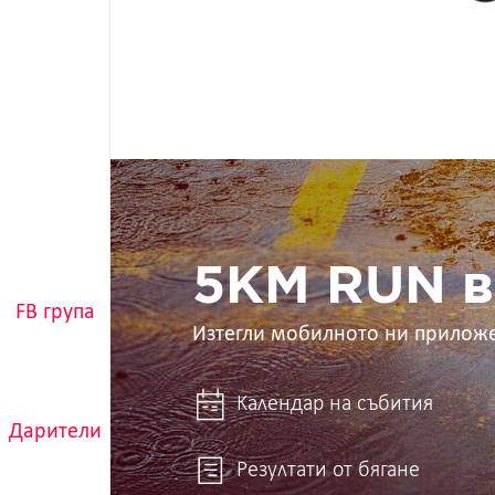
5KM
RUN
в
ръцете
ти
5KM RUN в
FB група
Изтегли мобилното ни прилож
Календар на събития
Дарители
Резултати от бягане