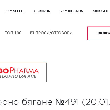
5KM SELFIE
XLKM RUN
2KM KIDS RUN
5KM САТЕ
ТОП 100
ВЪПРОСИ/ОТГОВОРИ
ВКЛЮЧ
орно бягане №491 (20.01