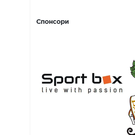
Спонсори
Спонсори