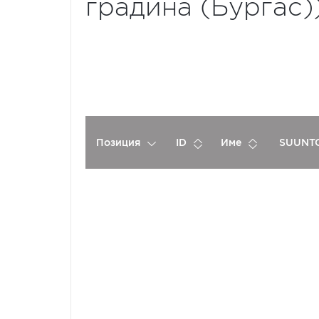
градина (Бургас)
Позиция
ID
Име
SUUNTO