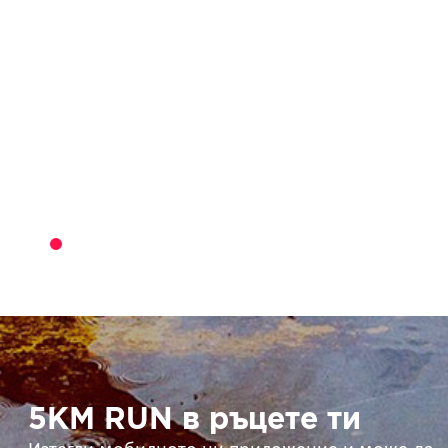
5KM
RUN
в
ръцете
ти
5KM RUN в ръцете ти