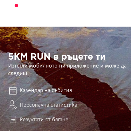
5KM
RUN
в
ръцете
ти
5KM RUN в ръцете ти
Изтегли мобилното ни приложение и може да
следиш:
Календар на събития
Персонална статистика
Резултати от бягане