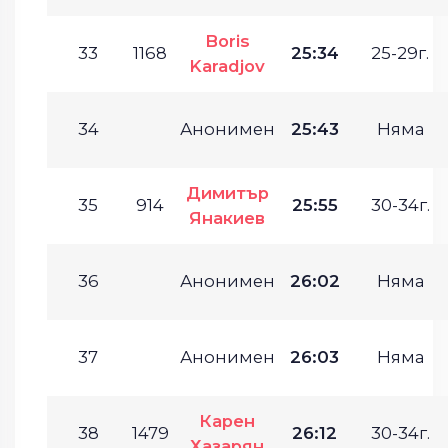
Boris
33
1168
25:34
25-29г.
Karadjov
34
Анонимен
25:43
Няма
Димитър
35
914
25:55
30-34г.
Янакиев
36
Анонимен
26:02
Няма
37
Анонимен
26:03
Няма
Карен
38
1479
26:12
30-34г.
Хазарян