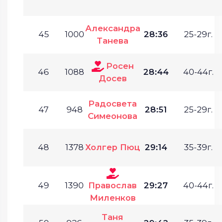
Александра
45
1000
28:36
25-29г.
Танева
Росен
46
1088
28:44
40-44г.
Досев
Радосвета
47
948
28:51
25-29г.
Симеонова
48
1378
Холгер Пюц
29:14
35-39г.
49
1390
Православ
29:27
40-44г.
Миленков
Таня