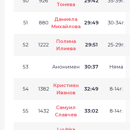
50
926
29:42
35-39г.
Тонева
Даниела
51
880
29:49
30-34г.
Михайлова
Полина
52
1222
29:51
25-29г.
Илиева
53
Анонимен
30:37
Няма
Кристиян
54
1382
32:49
8-14г.
Иванов
Самуил
55
1432
33:02
8-14г.
Славчев
Lyubka