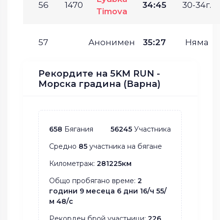
56
1470
34:45
30-34г.
Timova
57
Анонимен
35:27
Няма
Рекордите на 5KM RUN -
Морска градина (Варна)
658
Бягания
56245
Участника
Средно
85
участника на бягане
Километраж:
281225км
Общо пробягано време:
2
години 9 месеца 6 дни 16/ч 55/
м 48/с
Рекорден брой участници:
226