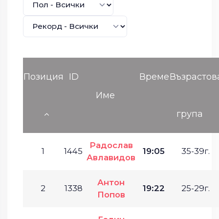
Позиция
ID
Време
Възрастов
Име
група
Радослав
1
1445
19:05
35-39г.
Авлавидов
Антон
2
1338
19:22
25-29г.
Попов