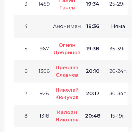
Галин
3
1459
19:34
25-29г.
Ганев
4
Анонимен
19:36
Няма
Огнян
5
967
19:38
35-39г.
Добринов
Преслав
6
1366
20:10
20-24г.
Славчев
Николай
7
928
20:17
30-34г.
Кючуков
Калоян
8
1318
20:48
15-19г.
Николов