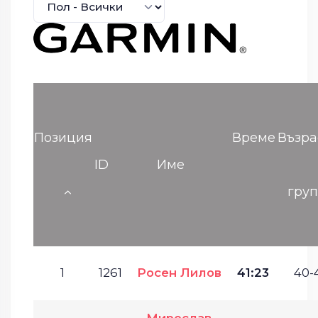
Позиция
Време
Възра
ID
Име
гру
1
1261
Росен Лилов
41:23
40-
Мирослав