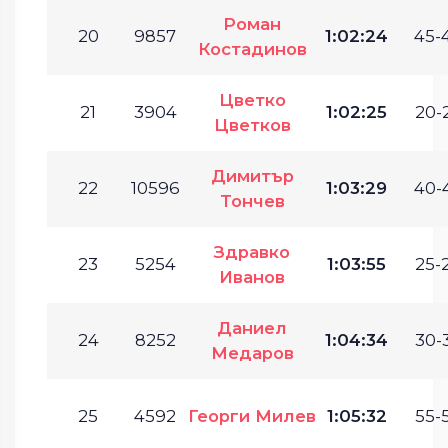
Роман
20
9857
1:02:24
45-
Костадинов
Цветко
21
3904
1:02:25
20-
Цветков
Димитър
22
10596
1:03:29
40-
Тончев
Здравко
23
5254
1:03:55
25-
Иванов
Даниел
24
8252
1:04:34
30-
Медаров
25
4592
Георги Милев
1:05:32
55-