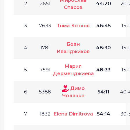
2
2651
44:20
20-
Спасов
3
7633
Тома Котков
46:45
15-1
Боян
4
1781
48:30
15-1
Иванджиков
Мария
5
7591
48:33
15-1
Дерменджиева
Димо
6
5388
54:11
40-
Чолаков
7
1832
Elena Dimitrova
54:14
30-