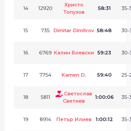
Христо
14
12920
58:31
35-
Топузов
15
735
Dimitar Dimitrov
58:48
30-
16
6769
Калин Боевски
59:23
30-
17
7754
Kamen D.
59:40
25-
Светослав
18
5811
1:00:06
35-
Светиев
19
8914
Петър Илиев
1:00:12
35-