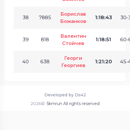
Борислав
38
7885
1:18:43
30-
Божанков
Валентин
39
818
1:18:51
60-
Стойчев
Георги
40
638
1:21:20
45-
Георгиев
Developed by Ds42
2026©
5kmrun All rights reserved