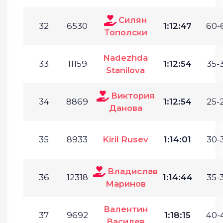
Силян
32
6530
1:12:47
60-
Тополски
Nadezhda
33
11159
1:12:54
35-
Stanilova
Виктория
34
8869
1:12:54
25-
Данова
35
8933
Kiril Rusev
1:14:01
30-
Владислав
36
12318
1:14:44
35-
Маринов
Валентин
37
9692
1:18:15
40-
Василев