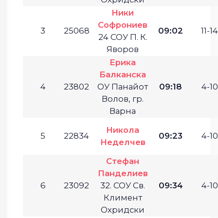
Ники
Софрониев
3
25068
09:02
11-14
24 СОУ П. К.
Яворов
Ерика
Балканска
4
23802
ОУ Панайот
09:18
4-10
Волов, гр.
Варна
Никола
5
22834
09:23
4-10
Неделчев
Стефан
Панделиев
6
23092
32. СОУ Св.
09:34
4-10
Климент
Охридски