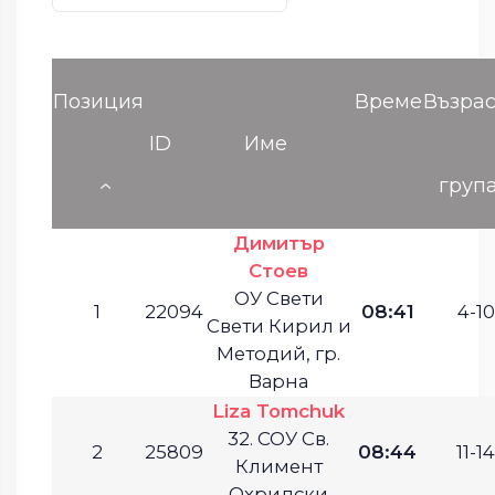
Позиция
Време
Възрас
ID
Име
груп
Димитър
Стоев
ОУ Свети
1
22094
08:41
4-10
Свети Кирил и
Методий, гр.
Варна
Liza Tomchuk
32. СОУ Св.
2
25809
08:44
11-14
Климент
Охридски