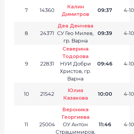
Калин
7
14360
09:37
4-10
Димитров
Деа Денчева
8
24371
СУ Гео Милев,
09:39
4-10
гр. Варна
Северина
Тодорова
9
22831
НУИ Добри
09:46
4-10
Христов, гр.
Варна
Юлия
10
21542
10:00
4-10
Казакова
Вероника
Георгиева
11
25004
ОУ Антон
11:46
4-10
Страшимиров,