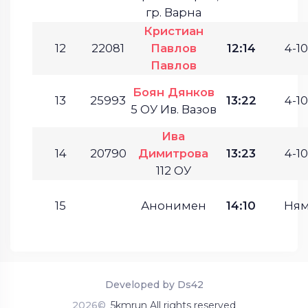
гр. Варна
Кристиан
12
22081
Павлов
12:14
4-10
Павлов
Боян Дянков
13
25993
13:22
4-10
5 ОУ Ив. Вазов
Ива
14
20790
Димитрова
13:23
4-10
112 ОУ
15
Анонимен
14:10
Ням
Developed by Ds42
2026©
5kmrun All rights reserved