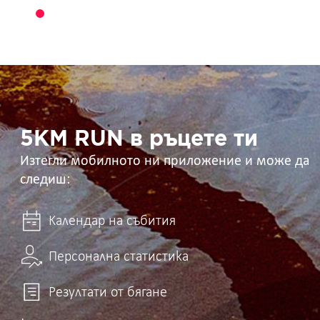
5KM
RUN
в
ръцете
ти
5KM RUN в ръцете ти
Изтегли мобилното ни приложение и може да
следиш:
Календар на събития
Персонална статистика
Резултати от бягане