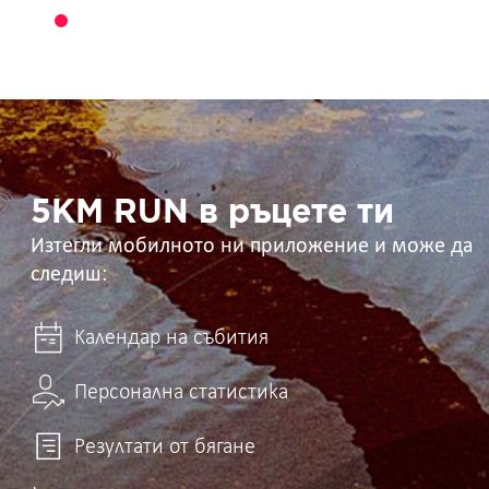
5KM
RUN
в
ръцете
ти
5KM RUN в ръцете ти
Изтегли мобилното ни приложение и може да
следиш:
Календар на събития
Персонална статистика
Резултати от бягане