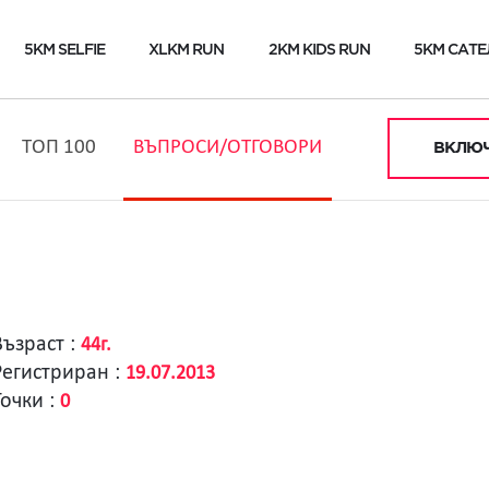
5KM SELFIE
XLKM RUN
2KM KIDS RUN
5KM САТЕ
ТОП 100
ВЪПРОСИ/ОТГОВОРИ
ВКЛЮЧ
Възраст :
44г.
Регистриран :
19.07.2013
Точки :
0