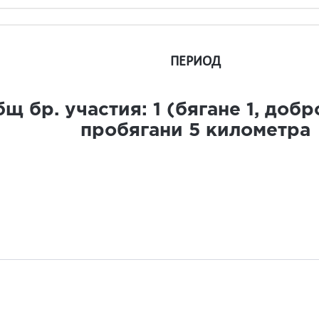
ПЕРИОД
щ бр. участия:
1
(бягане
1
, доб
пробягани
5
километра