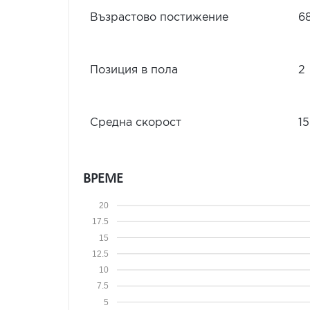
Възрастово постижение
6
Позиция в пола
2
Средна скорост
15
ВРЕМЕ
20
17.5
15
12.5
10
7.5
5