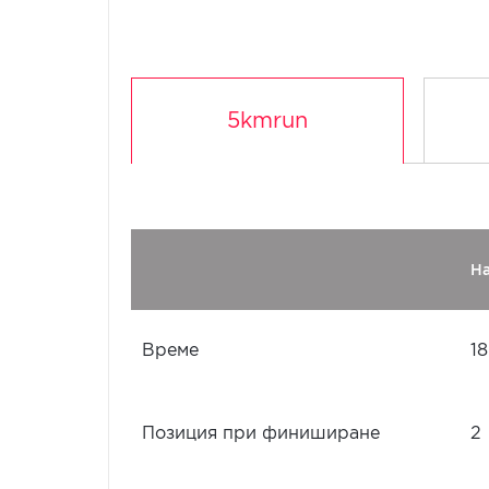
5kmrun
Н
Време
18
Позиция при финиширане
2