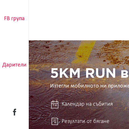
FB група
5KM
RUN
в
ръцете
Дарители
ти
5KM RUN в
Изтегли мобилното ни прилож
Календар на събития
Резултати от бягане