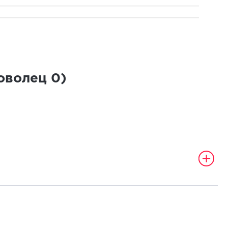
роволец
0
)