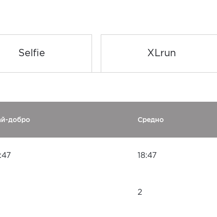
Selfie
XLrun
ай-добро
Средно
:47
18:47
2