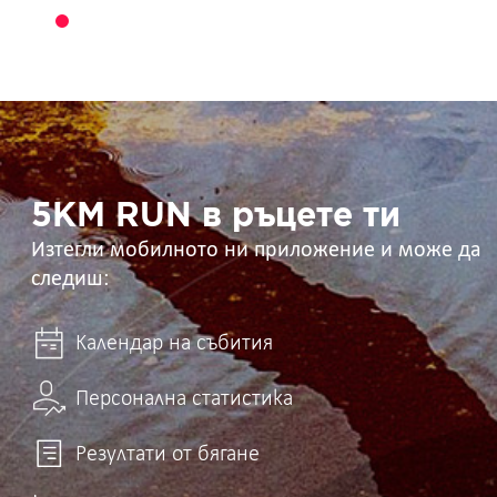
5KM
RUN
в
ръцете
ти
5KM RUN в ръцете ти
Изтегли мобилното ни приложение и може да
следиш:
Календар на събития
Персонална статистика
Резултати от бягане