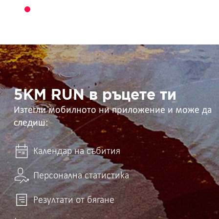
5KM
RUN
в
ръцете
ти
5KM RUN в ръцете ти
Изтегли мобилното ни приложение и може да
следиш:
Календар на събития
Персонална статистика
Резултати от бягане