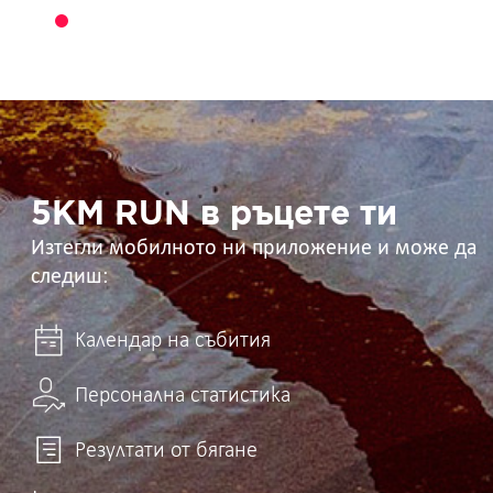
5KM
RUN
в
ръцете
ти
5KM RUN в ръцете ти
Изтегли мобилното ни приложение и може да
следиш:
Календар на събития
Персонална статистика
Резултати от бягане