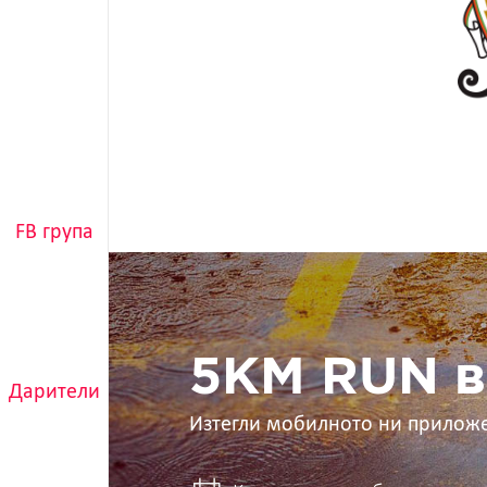
FB група
5KM
RUN
в
ръцете
ти
5KM RUN в
Дарители
Изтегли мобилното ни прилож