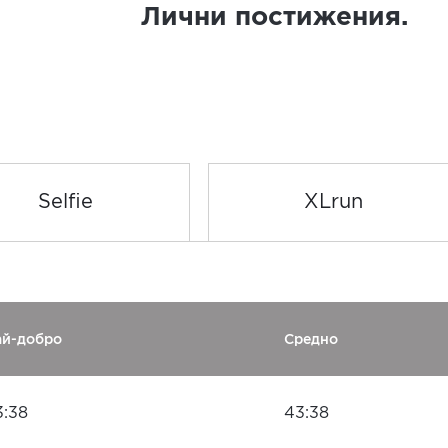
Лични постижения.
Selfie
XLrun
ай-добро
Средно
3:38
43:38