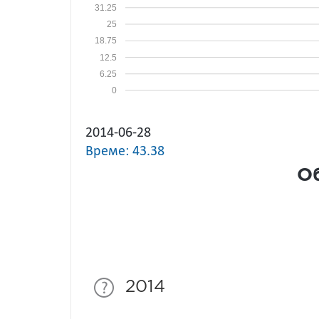
31.25
25
18.75
12.5
6.25
0
2014-06-28
Време: 43.38
Об
2014