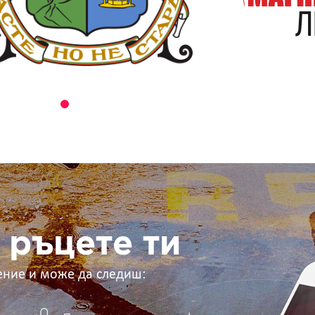
 ръцете ти
ение и може да следиш: