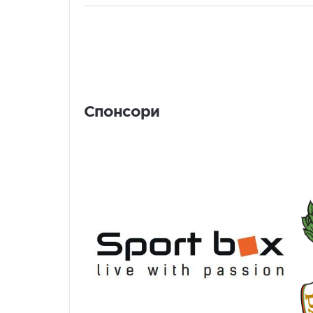
Спонсори
Спонсори