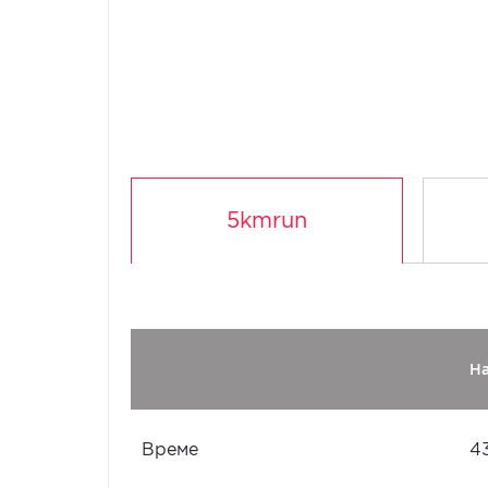
5kmrun
Н
Време
4