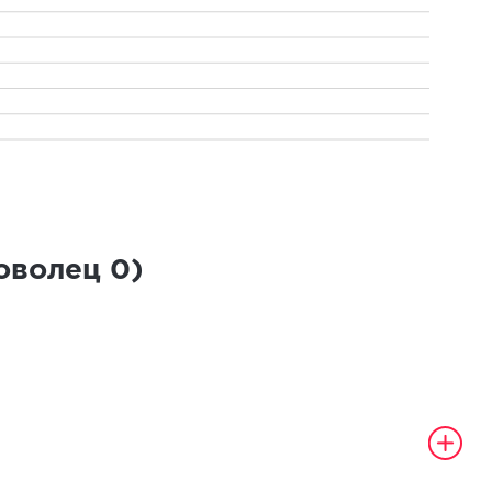
роволец
0
)