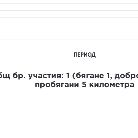
ПЕРИОД
щ бр. участия:
1
(бягане
1
, доб
пробягани
5
километра