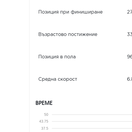
Позиция при финиширане
2
Възрастово постижение
3
Позиция в пола
9
Средна скорост
6.
ВРЕМЕ
50
43.75
37.5