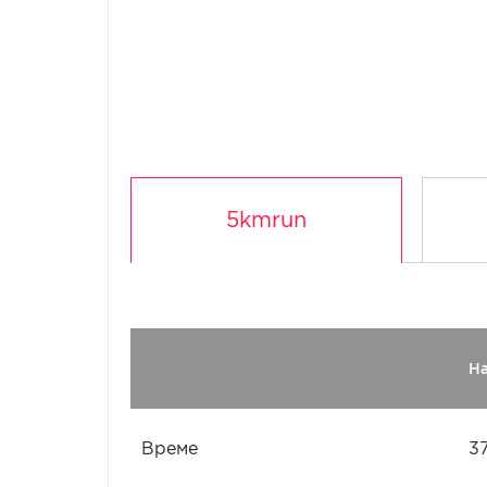
5kmrun
Н
Време
3