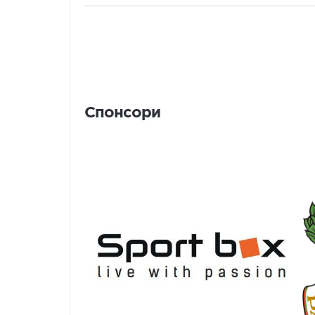
Спонсори
Спонсори