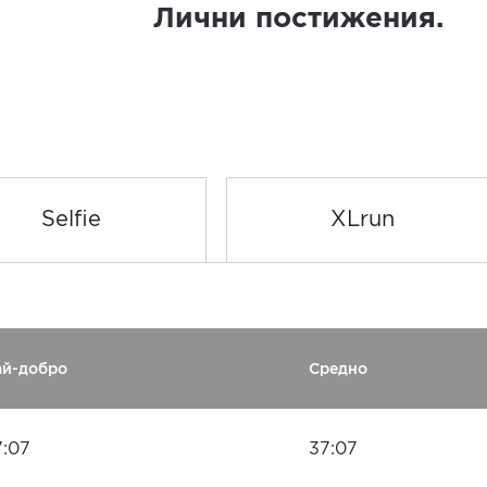
Лични постижения.
Selfie
XLrun
ай-добро
Средно
7:07
37:07