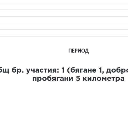
ПЕРИОД
щ бр. участия:
1
(бягане
1
, доб
пробягани
5
километра