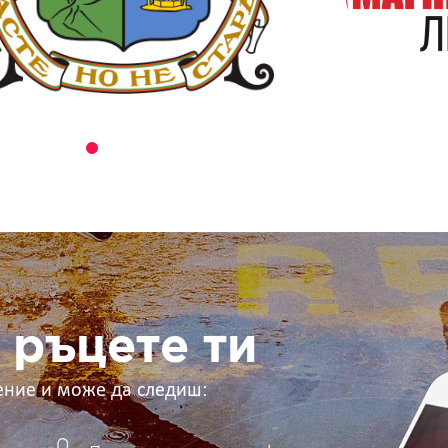
 ръцете ти
ение и може да следиш: