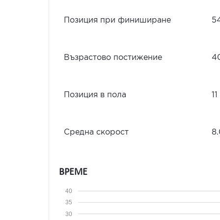
Позиция при финиширане
5
Възрастово постижение
4
Позиция в пола
11
Средна скорост
8
ВРЕМЕ
40
35
30