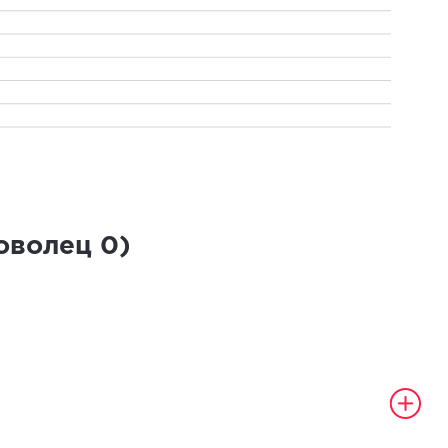
роволец
0
)