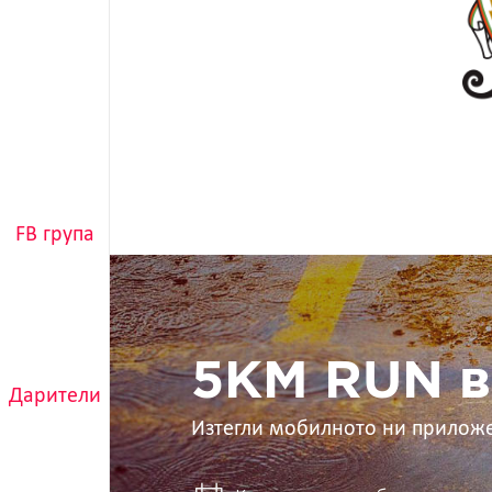
FB група
5KM
RUN
в
ръцете
ти
5KM RUN в
Дарители
Изтегли мобилното ни прилож