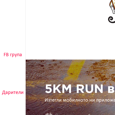
FB група
5KM
RUN
в
ръцете
ти
5KM RUN в
Дарители
Изтегли мобилното ни прилож