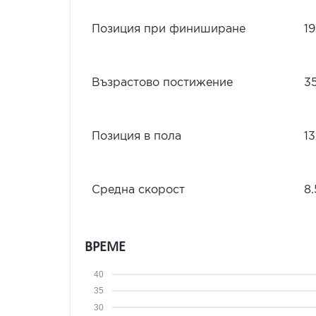
Позиция при финиширане
1
Възрастово постижение
3
Позиция в пола
1
Средна скорост
8.
ВРЕМЕ
40
35
30