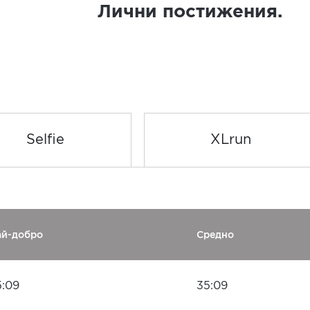
Лични постижения.
Selfie
XLrun
ай-добро
Средно
5:09
35:09