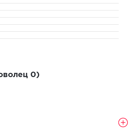
роволец
0
)