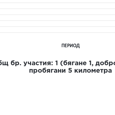
ПЕРИОД
щ бр. участия:
1
(бягане
1
, доб
пробягани
5
километра