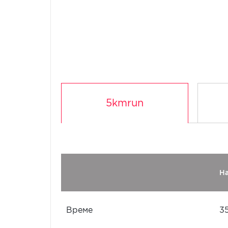
5kmrun
Н
Време
3