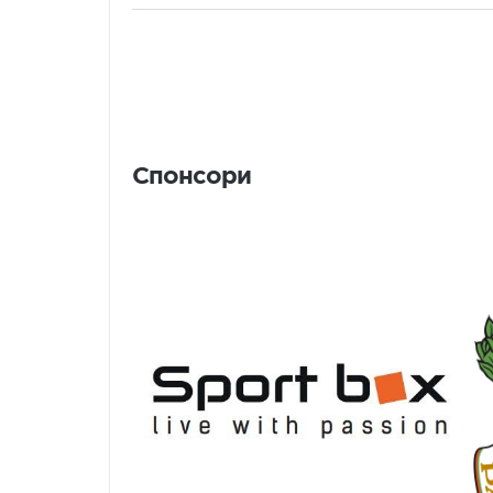
Спонсори
Спонсори