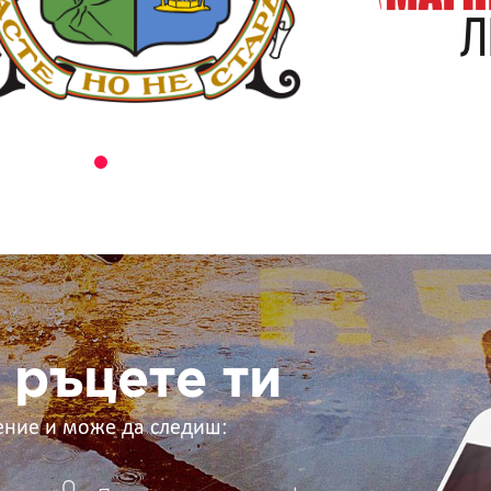
 ръцете ти
ение и може да следиш: