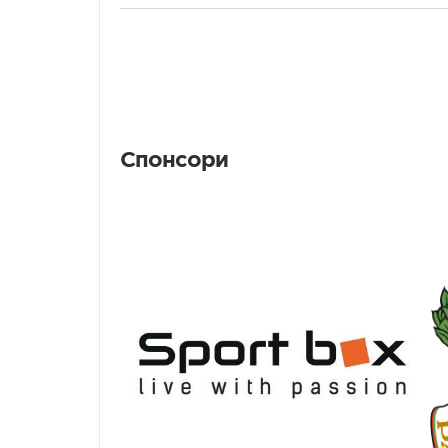
Спонсори
Спонсори