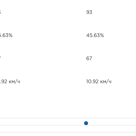
3
93
5.63%
45.63%
7
67
.92 км/ч
10.92 км/ч