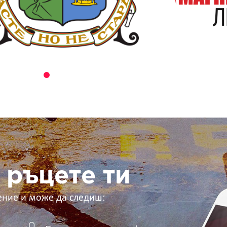
 ръцете ти
ение и може да следиш: