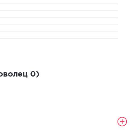
роволец
0
)