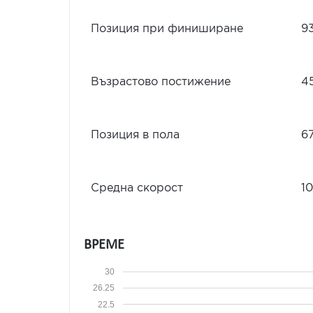
Позиция при финиширане
9
Възрастово постижение
4
Позиция в пола
6
Средна скорост
10
ВРЕМЕ
30
26.25
22.5