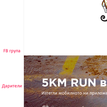
FB група
5KM
RUN
в
ръцете
ти
5KM RUN в
Дарители
Изтегли мобилното ни прилож