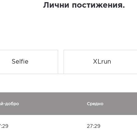
Лични постижения.
Selfie
XLrun
ай-добро
Средно
7:29
27:29