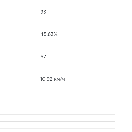
93
45.63%
67
10.92 км/ч