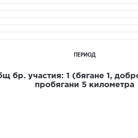
ПЕРИОД
щ бр. участия:
1
(бягане
1
, доб
пробягани
5
километра