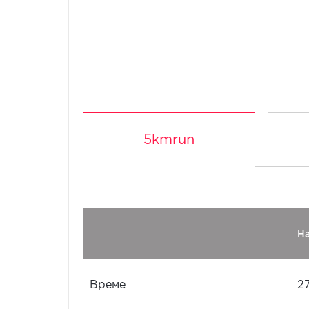
5kmrun
Н
Време
2